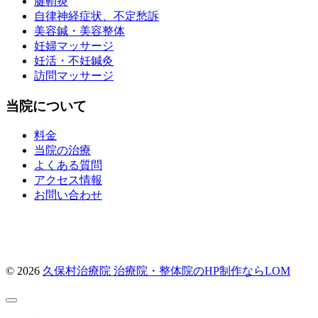
腱鞘炎
自律神経症状、不定愁訴
美容鍼・美容整体
妊婦マッサージ
妊活・不妊鍼灸
訪問マッサージ
当院について
料金
当院の治療
よくある質問
アクセス情報
お問い合わせ
© 2026
久保村治療院
治療院・整体院のHP制作ならLOM