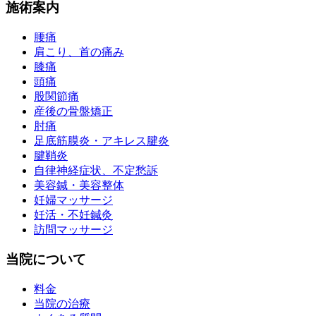
施術案内
腰痛
肩こり、首の痛み
膝痛
頭痛
股関節痛
産後の骨盤矯正
肘痛
足底筋膜炎・アキレス腱炎
腱鞘炎
自律神経症状、不定愁訴
美容鍼・美容整体
妊婦マッサージ
妊活・不妊鍼灸
訪問マッサージ
当院について
料金
当院の治療