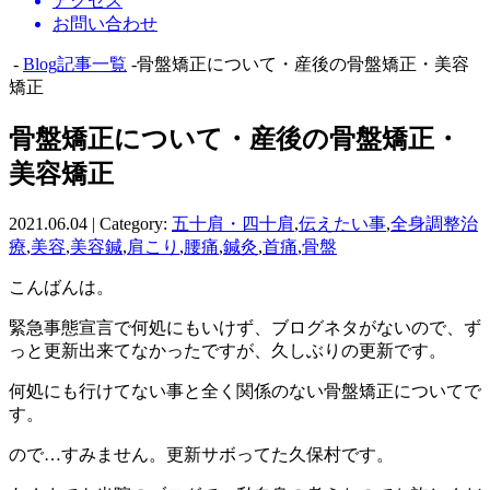
アクセス
お問い合わせ
-
Blog記事一覧
-骨盤矯正について・産後の骨盤矯正・美容
矯正
骨盤矯正について・産後の骨盤矯正・
美容矯正
2021.06.04 | Category:
五十肩・四十肩
,
伝えたい事
,
全身調整治
療
,
美容
,
美容鍼
,
肩こり
,
腰痛
,
鍼灸
,
首痛
,
骨盤
こんばんは。
緊急事態宣言で何処にもいけず、ブログネタがないので、ず
っと更新出来てなかったですが、久しぶりの更新です。
何処にも行けてない事と全く関係のない骨盤矯正についてで
す。
ので…すみません。更新サボってた久保村です。