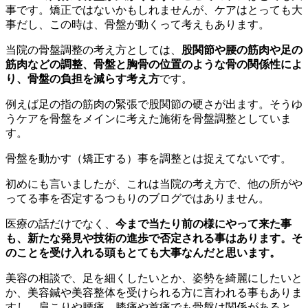
事です。矯正ではないかもしれませんが、ケアはとっても大
事だし、この時は、骨盤が動くって考えもあります。
当院の骨盤調整の考え方としては、
股関節や腰の筋肉や足の
筋肉などの調整、骨盤と胸骨の位置のような骨の関係性によ
り、骨盤の負担を減らす考え方
です。
例えば足の指の筋肉の緊張で股関節の硬さが出ます。そうゆ
うケアを骨盤をメインに考えた施術を骨盤調整としていま
す。
骨盤を動かす（矯正する）事を調整とは捉えてないです。
初めにも言いましたが、これは当院の考え方で、他の所がや
ってる事を否定するつもりのブログではありません。
医療の話だけでなく、
今まで当たり前の様にやって来た事
も、新たな発見や技術の進歩で否定される事はあります。そ
のことを受け入れる頭もとても大事なんだと思います。
美容の相談で、足を細くしたいとか、姿勢を綺麗にしたいと
か、美容鍼や美容整体を受けられる方に言われる事もありま
すし、肩こりや腰痛、膝痛や首痛でも骨盤は関係があると