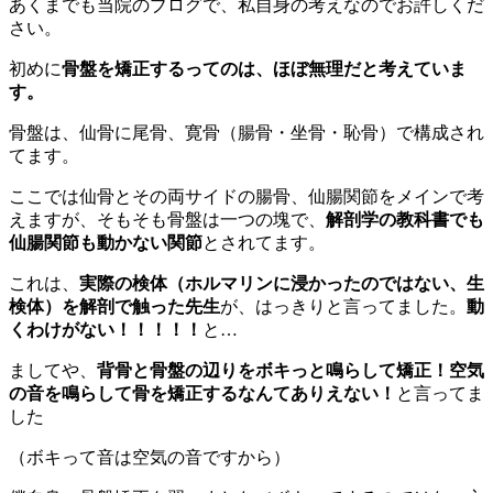
あくまでも当院のブログで、私自身の考えなのでお許しくだ
さい。
初めに
骨盤を矯正するってのは、ほぼ無理だと考えていま
す。
骨盤は、仙骨に尾骨、寛骨（腸骨・坐骨・恥骨）で構成され
てます。
ここでは仙骨とその両サイドの腸骨、仙腸関節をメインで考
えますが、そもそも骨盤は一つの塊で、
解剖学の教科書でも
仙腸関節も動かない関節
とされてます。
これは、
実際の検体（ホルマリンに浸かったのではない、生
検体）を解剖で触った先生
が、はっきりと言ってました。
動
くわけがない！！！！！
と…
ましてや、
背骨と骨盤の辺りをボキっと鳴らして矯正！空気
の音を鳴らして骨を矯正するなんてありえない！
と言ってま
した
（ボキって音は空気の音ですから）