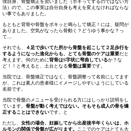
僕自身、骨盤矯正を習いました（ボキってするのではない方
法）ので、この事実は自分自身も考えを変えなければならな
い事でもありました。
もともと背骨や骨盤をボキッと鳴らして矯正！には、疑問が
ありました。空気がなったら骨動く？どうゆう事かな？っ
て…
それでも、
４足で歩いてた所から骨盤を起こして２足歩行を
するようになった進化からも、とても骨盤のケアは重要
だと
考えます。何のために
背骨はS字状に弯曲している
か？な
ど！！と考えると、土台となる
骨盤は重要
です。
当院では、骨盤矯正ではなく、骨盤調整って名前にしてます
が、これは素人の患者様にイメージしやすいようにしている
名前です。
当院で骨盤のメニューを受けられる方にはしっかり説明をし
ています。
骨盤が動く考えではない。そもそも成人の骨を矯
正することはできない
です。と
ただし、
女性の場合、妊娠してから出産後半年くらいは、ホ
ルモンの関係で骨盤が広がります。
ここでのケアはとても大