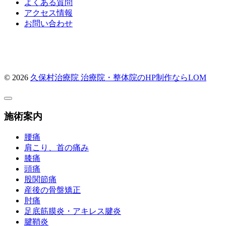
よくある質問
アクセス情報
お問い合わせ
© 2026
久保村治療院
治療院・整体院のHP制作ならLOM
施術案内
腰痛
肩こり、首の痛み
膝痛
頭痛
股関節痛
産後の骨盤矯正
肘痛
足底筋膜炎・アキレス腱炎
腱鞘炎