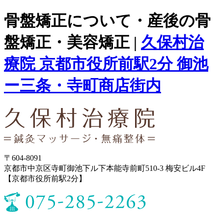
骨盤矯正について・産後の骨
盤矯正・美容矯正 |
久保村治
療院 京都市役所前駅2分 御池
ー三条・寺町商店街内
〒604-8091
京都市中京区寺町御池下ル下本能寺前町510-3 梅安ビル4F
【京都市役所前駅2分】