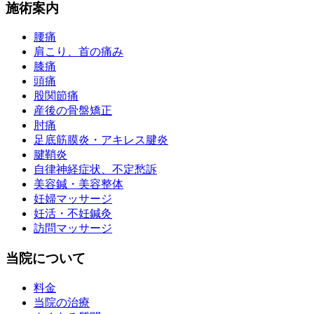
施術案内
腰痛
肩こり、首の痛み
膝痛
頭痛
股関節痛
産後の骨盤矯正
肘痛
足底筋膜炎・アキレス腱炎
腱鞘炎
自律神経症状、不定愁訴
美容鍼・美容整体
妊婦マッサージ
妊活・不妊鍼灸
訪問マッサージ
当院について
料金
当院の治療