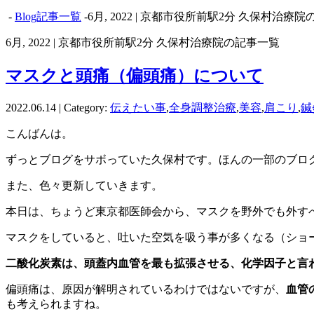
-
Blog記事一覧
-6月, 2022 | 京都市役所前駅2分 久保村治療
6月, 2022 | 京都市役所前駅2分 久保村治療院の記事一覧
マスクと頭痛（偏頭痛）について
2022.06.14 | Category:
伝えたい事
,
全身調整治療
,
美容
,
肩こり
,
鍼
こんばんは。
ずっとブログをサボっていた久保村です。ほんの一部のブロ
また、色々更新していきます。
本日は、ちょうど東京都医師会から、マスクを野外でも外す
マスクをしていると、吐いた空気を吸う事が多くなる（ショ
二酸化炭素は、頭蓋内血管を最も拡張させる、化学因子と言
偏頭痛は、原因が解明されているわけではないですが、
血管
も考えられますね。