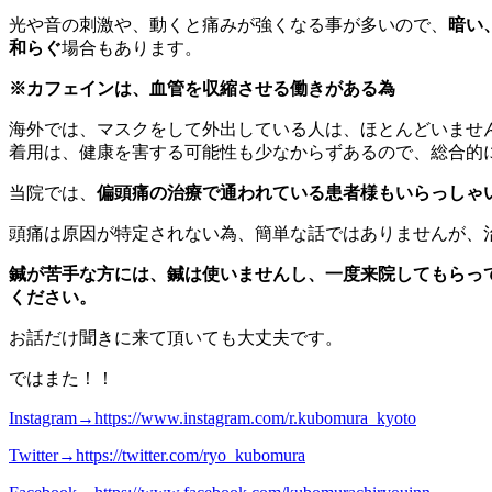
光や音の刺激や、動くと痛みが強くなる事が多いので、
暗い
和らぐ
場合もあります。
※カフェインは、血管を収縮させる働きがある為
海外では、マスクをして外出している人は、ほとんどいませ
着用は、健康を害する可能性も少なからずあるので、総合的
当院では、
偏頭痛の治療で通われている患者様もいらっしゃ
頭痛は原因が特定されない為、簡単な話ではありませんが、
鍼が苦手な方には、鍼は使いませんし、一度来院してもらっ
ください。
お話だけ聞きに来て頂いても大丈夫です。
ではまた！！
Instagram→
https://www.instagram.com/r.kubomura_kyoto
Twitter→
https://twitter.com/ryo_kubomura