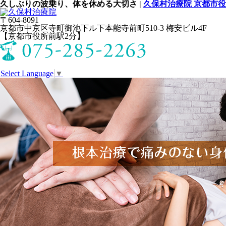
久しぶりの波乗り、体を休める大切さ |
久保村治療院 京都市役
〒604-8091
京都市中京区寺町御池下ル下本能寺前町510-3 梅安ビル4F
【京都市役所前駅2分】
Select Language
▼