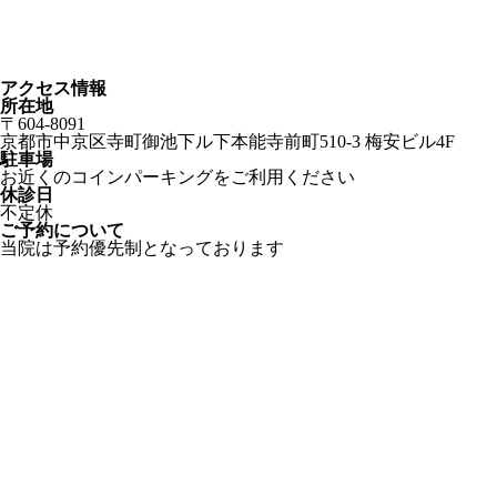
アクセス情報
所在地
〒604-8091
京都市中京区寺町御池下ル下本能寺前町510-3 梅安ビル4F
駐車場
お近くのコインパーキングをご利用ください
休診日
不定休
ご予約について
当院は予約優先制となっております