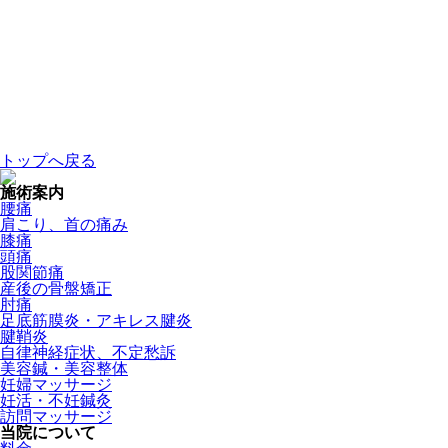
トップへ戻る
施術案内
腰痛
肩こり、首の痛み
膝痛
頭痛
股関節痛
産後の骨盤矯正
肘痛
足底筋膜炎・アキレス腱炎
腱鞘炎
自律神経症状、不定愁訴
美容鍼・美容整体
妊婦マッサージ
妊活・不妊鍼灸
訪問マッサージ
当院について