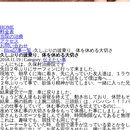
HOME
料金表
当院の治療
アクセス
お問い合わせ
-
Blog記事一覧
-久しぶりの波乗り、体を休める大切さ
久しぶりの波乗り、体を休める大切さ
2018.11.19 | Category:
伝えたい事
こんにちは。久保村治療院です
先日２年ぶりにサーフィンに行って来ました。
現地で、朝早くに海に着き、先に入っていた友人達は、１ラウ
２ラウンド目は一緒に入ろうって話をして僕は海へ…
２年ぶりって事で、欲張り精神が出てしまい、一緒に入った兄
ましたが…
結果疲労で一度、車に戻りました。
ちょうど友人達もお昼寝を終えて、動き出しており、休憩もそ
結果…腕の筋肉（上腕二頭筋、三頭筋）は、パンパン！！！パ
この仕事をしていて、休む事の大切さを伝えているのに…
改めて休む事の大切さを身をもって体感した事にしましょう。
皆さんもスポーツを楽しんでる時、時間制限なんてあると無理
これは、趣味でも、競技でも同じです。
トレーナーをしていた時、合宿で選手が立っている姿とかをし
足を片方前に出して、お尻を安定させたり、腰に手を当てて、