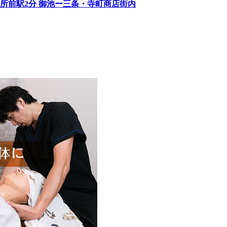
所前駅2分 御池ー三条・寺町商店街内