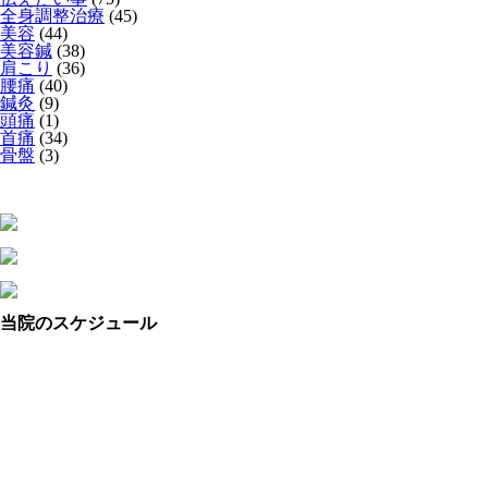
全身調整治療
(45)
美容
(44)
美容鍼
(38)
肩こり
(36)
腰痛
(40)
鍼灸
(9)
頭痛
(1)
首痛
(34)
骨盤
(3)
当院のスケジュール