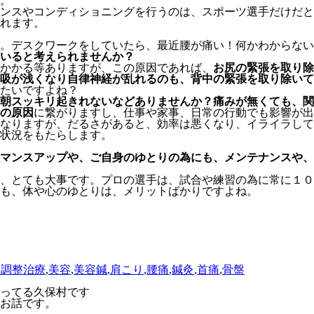
。
ンスやコンディショニングを行うのは、スポーツ選手だけだと
れます。
。デスクワークをしていたら、最近腰が痛い！何かわからない
いると考えられませんか？
かかる等ありますが、この原因であれば、
お尻の緊張を取り除
吸が浅くなり自律神経が乱れるのも、背中の緊張を取り除いて
たいですよね？
朝スッキリ起きれないなどありませんか？痛みが無くても、関
の原因
に繋がりますし、仕事や家事、日常の行動でも影響が出
なりますが、だるさがあると、効率は悪くなり、イライラして
状況をもたらします。
マンスアップや、ご自身のゆとりの為にも、メンテナンスや、
、とても大事です。プロの選手は、試合や練習の為に常に１０
も、体や心のゆとりは、メリットばかりですよね。
身調整治療
,
美容
,
美容鍼
,
肩こり
,
腰痛
,
鍼灸
,
首痛
,
骨盤
ってる久保村です
お話です。