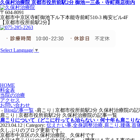
久保村治療院 京都市役所前駅2分 御池ー三条・寺町商店街内
〒604-8091
京都市中京区寺町御池下ル下本能寺前町510-3 梅安ビル4F
【京都市役所前駅2分】
Select Language
▼
HOME
料金表
当院の治療
アクセス
お問い合わせ
-
Blog記事一覧
-肩こり | 京都市役所前駅2分 久保村治療院の
肩こり | 京都市役所前駅2分 久保村治療院の記事一覧
肩こりについて（どこに行っても治らない・何十年も肩こりな
2023.04.12 | Category:
伝えたい事
,
全身調整治療
,
肩こり
,
腰痛
,
首
久しぶりのブログ更新です。
京都市中京区の久保村治療院、久保村です