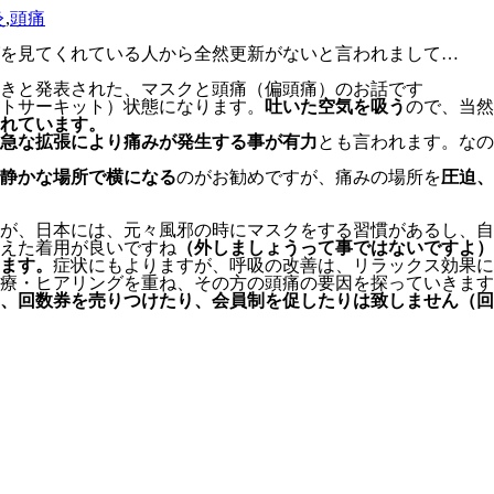
灸
,
頭痛
を見てくれている人から全然更新がないと言われまして…
きと発表された、マスクと頭痛（偏頭痛）のお話です
トサーキット）状態になります。
吐いた空気を吸う
ので、当然
れています。
急な拡張により痛みが発生する事が有力
とも言われます。なの
静かな場所で横になる
のがお勧めですが、痛みの場所を
圧迫、
が、日本には、元々風邪の時にマスクをする習慣があるし、自
えた着用が良いですね
（外しましょうって事ではないですよ）
ます。
症状にもよりますが、呼吸の改善は、リラックス効果に
療・ヒアリングを重ね、その方の頭痛の要因を探っていきます
、回数券を売りつけたり、会員制を促したりは致しません（回