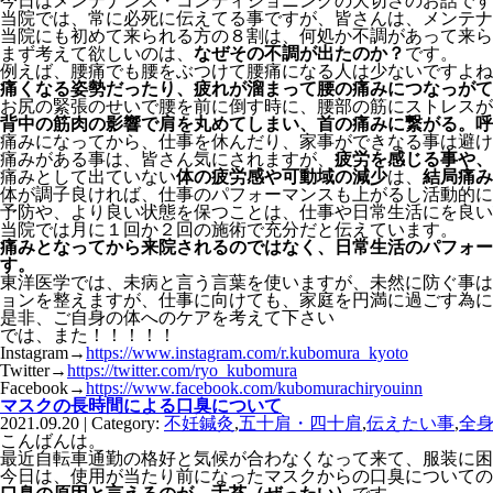
今日はメンテナンス・コンディショニングの大切さのお話です
当院では、常に必死に伝えてる事ですが、皆さんは、メンテナ
当院にも初めて来られる方の８割は、何処か不調があって来ら
まず考えて欲しいのは、
なぜその不調が出たのか？
です。
例えば、腰痛でも腰をぶつけて腰痛になる人は少ないですよね
痛くなる姿勢だったり、疲れが溜まって腰の痛みにつなっがて
お尻の緊張のせいで腰を前に倒す時に、腰部の筋にストレスが
背中の筋肉の影響で肩を丸めてしまい、首の痛みに繋がる。呼
痛みになってから、仕事を休んだり、家事ができなる事は避け
痛みがある事は、皆さん気にされますが、
疲労を感じる事や、
痛みとして出ていない
体の疲労感や可動域の減少
は、
結局痛み
体が調子良ければ、仕事のパフォーマンスも上がるし活動的に
予防や、より良い状態を保つことは、仕事や日常生活にを良い
当院では月に１回か２回の施術で充分だと伝えています。
痛みとなってから来院されるのではなく、日常生活のパフォー
す。
東洋医学では、未病と言う言葉を使いますが、未然に防ぐ事は
ョンを整えますが、仕事に向けても、家庭を円満に過ごす為に
是非、ご自身の体へのケアを考えて下さい
では、また！！！！！
Instagram→
https://www.instagram.com/r.kubomura_kyoto
Twitter→
https://twitter.com/ryo_kubomura
Facebook→
https://www.facebook.com/kubomurachiryouinn
マスクの長時間による口臭について
2021.09.20 | Category:
不妊鍼灸
,
五十肩・四十肩
,
伝えたい事
,
全
こんばんは。
最近自転車通勤の格好と気候が合わなくなって来て、服装に困
今日は、使用が当たり前になったマスクからの口臭についての