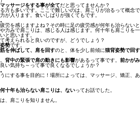
）
マッサージをする事が全て
だと思ってませんか？
る方も多いです。ここで難しいのは、肩こりが治るって概念で
力が入ります。食いしばりが強くてもです。
。
疲労を感じますよね？その時に足の疲労感が何年も治らないと
や力みで肩こりは、感じる人は感じます。何十年も肩こりを一
いと思います。
て考えられると良いのですが、どうでしょう？
姿勢
です。
筋を伸ばして、肩を回す
のと、体を少し前傾に
猫背姿勢で回す
。
背中の緊張で肩の動きにも影響
があるって事です。
前かがみ
良い気持ち～って事で良くなるでしょうか？
。
うにする事を目的に！場所によっては、マッサージ、矯正、あ
何十年も治らない肩こりは、ない
ってお話でした。
は、肩こりを知りません。