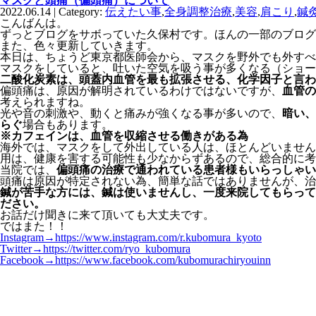
マスクと頭痛（偏頭痛）について
2022.06.14 | Category:
伝えたい事
,
全身調整治療
,
美容
,
肩こり
,
鍼
こんばんは。
ずっとブログをサボっていた久保村です。ほんの一部のブログ
また、色々更新していきます。
本日は、ちょうど東京都医師会から、マスクを野外でも外すべ
マスクをしていると、吐いた空気を吸う事が多くなる（ショー
二酸化炭素は、頭蓋内血管を最も拡張させる、化学因子と言わ
偏頭痛は、原因が解明されているわけではないですが、
血管の
考えられますね。
光や音の刺激や、動くと痛みが強くなる事が多いので、
暗い、
らぐ
場合もあります。
※カフェインは、血管を収縮させる働きがある為
海外では、マスクをして外出している人は、ほとんどいません
用は、健康を害する可能性も少なからずあるので、総合的に考
当院では、
偏頭痛の治療で通われている患者様もいらっしゃい
頭痛は原因が特定されない為、簡単な話ではありませんが、治
鍼が苦手な方には、鍼は使いませんし、一度来院してもらって
ださい。
お話だけ聞きに来て頂いても大丈夫です。
ではまた！！
Instagram→
https://www.instagram.com/r.kubomura_kyoto
Twitter→
https://twitter.com/ryo_kubomura
Facebook→https://www.facebook.com/kubomurachiryouinn