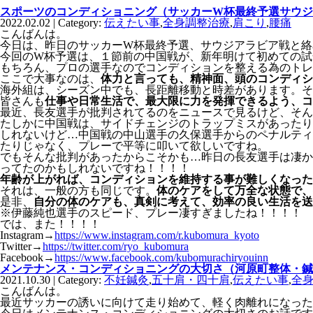
スポーツのコンディショニング（サッカーW杯最終予選サウジ
2022.02.02 | Category:
伝えたい事
,
全身調整治療
,
肩こり
,
腰痛
こんばんは。
今日は、昨日のサッカーW杯最終予選、サウジアラビア戦と絡
今回のW杯予選は、１節前の中国戦が、新年明けて初めての試
もちろん、プロの選手なのでコンディションを整える為のトレ
ここで大事なのは、
体力と言っても、精神面、頭のコンディシ
海外組は、シーズン中でも、長距離移動と時差があります。そ
皆さんも
仕事や日常生活で、最大限に力を発揮できるよう、コ
最近、長友選手が批判されてるのをニュースで見るけど、そん
たしかに中国戦は、サイドチェンジのトラップミスがあったり
しれないけど…中国戦の中山選手の久保選手からのペナルティ
たりじゃなく、プレーで平等に叩いて欲しいですね。
でもそんな批判があったからこそかも…昨日の長友選手は凄か
ってたのかもしれないですね！！！！
年齢が上がれば、コンディションを維持する事が難しくなった
それは、一般の方も同じです。
体のケアをして万全な状態で、
是非、
自分の体のケアも、真剣に考えて、効率の良い生活を送
※伊藤純也選手のスピード、プレー凄すぎましたね！！！！
では、また！！！！
Instagram→
https://www.instagram.com/r.kubomura_kyoto
Twitter→
https://twitter.com/ryo_kubomura
Facebook→
https://www.facebook.com/kubomurachiryouinn
メンテナンス・コンディショニングの大切さ（河原町整体・鍼
2021.10.30 | Category:
不妊鍼灸
,
五十肩・四十肩
,
伝えたい事
,
全
こんばんは。
最近サッカーの誘いに向けて走り始めて、軽く肉離れになった