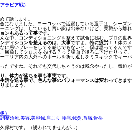
アラビア戦）
めて話します。
合になりました。ヨーロッパで活躍している選手は、シーズン
ーニングは、しているし言い訳は出来ないけど、実戦から離れ
ョンもあるって事です。
んな中、コンディショニングを整えて試合に挑む。プロの世界
ンディションを整えるのは、大事
ですよ。
特に疲労！！
体のメ
なに悪いプレーをしてる感じでもないと、僕は思ってるんです
、勝負してクロスをあげる？って場面で後ろに下げたりって、
ーエリア内の大外へのボールを折り返しをミスキックでキーパ
ったですね。それでも交代しちゃうのは残念やったし、気迫が
り、体力が落ちる事も事実
です。
生活を送る事で、色んな事のパフォーマンスは変わってきます
りましょう。
灸）
身調整治療
,
美容
,
美容鍼
,
肩こり
,
腰痛
,
鍼灸
,
首痛
,
骨盤
久保村です。（誘われてませんが…）