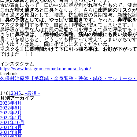
口臭の原因と言えるのが、舌苔（ぜったい）
です。
舌の表面にあって、口の中の細胞が剥がれ落ちたもので、健康
これが
増え過ぎると口臭
となります。さらに
歯周病のリスクが
増え過ぎる原因として、喫煙、抗生物質の長期投与、新陳代謝
口臭の予防としては、やっぱり歯磨き
です。それと、
鼻呼吸を
マスクを使用する事で、自然と口呼吸が増えてしまいます。口
鼻呼吸が苦手な人はお風の湯船で口を押さえて鼻で呼吸するト
さらに
鼻呼吸は、自律神経の調整、筋肉の弛緩にも良い効果が
肩こりを感じると、どうしても押すって考えてしまいがちです
そうゆう方は是非、院に相談しに来てくださいね。
マスクを耳に長時間かけて下に引っ張る事は、お顔が下がって
ではまた！！！
インスタグラム
https://www.instagram.com/r.kubomura_kyoto/
facebook
久保村治療院【美容鍼・全身調整・整体・鍼灸・マッサージ・美容整体
1 / 8
1
2
3
4
5
...
»
最後 »
月別アーカイブ
2023年4月
2022年6月
2022年2月
2022年1月
2021年10月
2021年9月
2021年8月