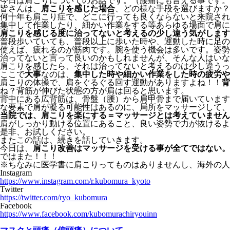
今日は肩こりについてのお話です。（腰痛にも言える事です。
皆さんは、
肩こりを感じた場合
、どの様な手段を選びますか？
何十年も肩こり症で、どこに行っても良くならないと来院され
集中して作業したり、細かい作業をする等あらゆる場面で肩に
肩こりを感じる度に治ってないと考えるの少し違う気がします
普段歩いていても、普段以上に歩いた時や、運動した時に足の
使えば、疲れるのが筋肉です。腕を使う機会は多いです。姿勢
治ってないと言って良いのかもしれませんが、そんな人はいな
肩こりを感じたら、それは治ってないと考えるのは少し違うっ
ここで
大事
なのは、
集中した時や細かい作業をした時の疲労や
肩こりの体操で、肩をぐるぐる回す運動がありますよね！！
背
ね？背筋が伸びた状態の方が肩は回ると思います。
背中にある広背筋は、骨盤（腰）から肩甲骨まで届いています
な要素で肩が凝る可能性はあるのに、局所をマッサージして、
当院では、肩こりを楽にする＝マッサージとは考えていません
肩がしっかり動ける位置にあること、良い姿勢で力が抜けるよ
是非、お試しください。
またこの話は、続きを話していきます。
今日は、
肩こり改善はマッサージを受ける事が全てではない。
ではまた！！！
※ちなみに医学書に肩こりってものはありませんし、海外の人
Instagram
https://www.instagram.com/r.kubomura_kyoto
Twitter
https://twitter.com/ryo_kubomura
Facebook
https://www.facebook.com/kubomurachiryouinn